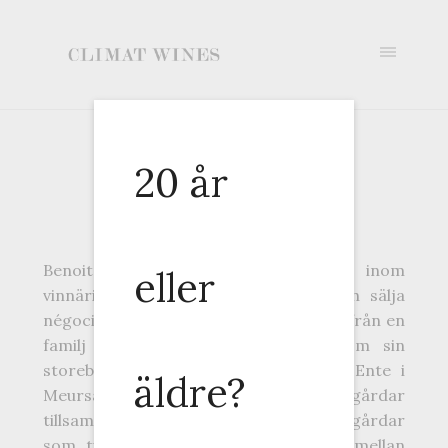
Domaine
Benoit Ente
20 år
Domaine Benoit Ente
Benoit Ente började sin karriär inom
eller
vinnärings genom att odla druva och sälja
négociant verksamheter men kommer från en
familj av högt aktade vinmakare som sin
storebror den kultförklarade Arnaud Ente i
äldre?
Meursault. Han hanterade vingårdar
tillsammans med sin faster och även vingårdar
som tillhörde familjen. Detta skedde mellan