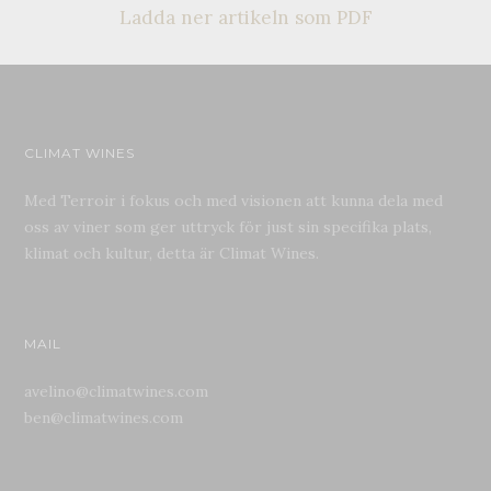
Ladda ner artikeln som PDF
CLIMAT WINES
Med Terroir i fokus och med visionen att kunna dela med
oss av viner som ger uttryck för just sin specifika plats,
klimat och kultur, detta är Climat Wines.
MAIL
avelino@climatwines.com
ben@climatwines.com