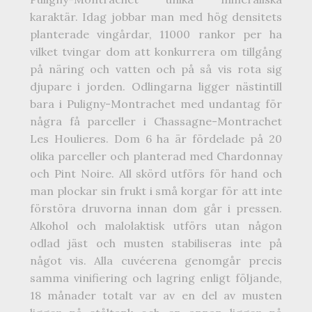
karaktär. Idag jobbar man med hög densitets
planterade vingårdar, 11000 rankor per ha
vilket tvingar dom att konkurrera om tillgång
på näring och vatten och på så vis rota sig
djupare i jorden. Odlingarna ligger nästintill
bara i Puligny-Montrachet med undantag för
några få parceller i Chassagne-Montrachet
Les Houlieres. Dom 6 ha är fördelade på 20
olika parceller och planterad med Chardonnay
och Pint Noire. All skörd utförs för hand och
man plockar sin frukt i små korgar för att inte
förstöra druvorna innan dom går i pressen.
Alkohol och malolaktisk utförs utan någon
odlad jäst och musten stabiliseras inte på
något vis. Alla cuvéerena genomgår precis
samma vinifiering och lagring enligt följande,
18 månader totalt var av en del av musten