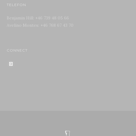
TELEFON
Benjamin Hill: +46 739 48 05 66
Avelino Montes: +46 768 67 43 70
CONNECT