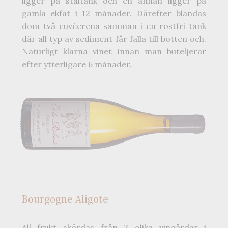
ligger på ståltank och en annan ligger på
gamla ekfat i 12 månader. Därefter blandas
dom två cuvéerena samman i en rostfri tank
där all typ av sediment får falla till botten och.
Naturligt klarna vinet innan man buteljerar
efter ytterligare 6 månader.
Bourgogne Aligote
All frukt skördas från 3 olika vingårdar i