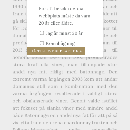
1990 då han tog över sin del av vingårdar och
För att besöka denna
fram till 1997 då han och hans faster valde att
webbplats måste du vara
gå skilda väger. Detta kom att bli startskottet
20 år eller äldre.
för Domaine Benoit Ente så som vi känner till
Jag är minst 20 år
domaine idag. Under 16 års tid hanterade och
producerade han vin från sina 3 ha fram till
Kom ihåg mig
2013 då hans faster överlät sina 3 ha till
honom. Mellan 1997 och 2003 producerades
stora kraftfulla viner, man tillämpade stor
andel nya fat, rikligt med batonnage. Den
extremt varma årgången 2003 kom att ändar
domaines still som i kombination med den
varma årgången resulterade i väldigt stora
och obalanserade viner. Benoit valde istället
att fokuset på slanka viner med mindre andel
både Batonnage och andel nya fat för att på så
vis lyfta fram den rena chardonnay frukten och
Puligny-Montrachet unika mineraliska