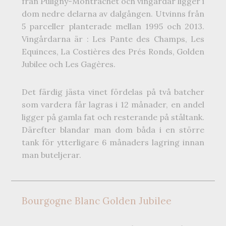
från Puligny-Montrachet och vingårdar ligger i
dom nedre delarna av dalgången. Utvinns från
5 parceller planterade mellan 1995 och 2013.
Vingårdarna är : Les Pante des Champs, Les
Equinces, La Costières des Prés Ronds, Golden
Jubilee och Les Gagères.
Det färdig jästa vinet fördelas på två batcher
som vardera får lagras i 12 månader, en andel
ligger på gamla fat och resterande på ståltank.
Därefter blandar man dom båda i en större
tank för ytterligare 6 månaders lagring innan
man buteljerar.
Bourgogne Blanc Golden Jubilee