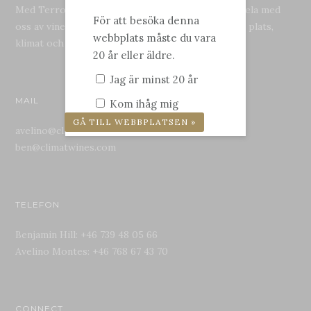
Med Terroir i fokus och med visionen att kunna dela med
För att besöka denna
oss av viner som ger uttryck för just sin specifika plats,
webbplats måste du vara
klimat och kultur, detta är Climat Wines.
20 år eller äldre.
Jag är minst 20 år
MAIL
Kom ihåg mig
avelino@climatwines.com
ben@climatwines.com
TELEFON
Benjamin Hill: +46 739 48 05 66
Avelino Montes: +46 768 67 43 70
CONNECT