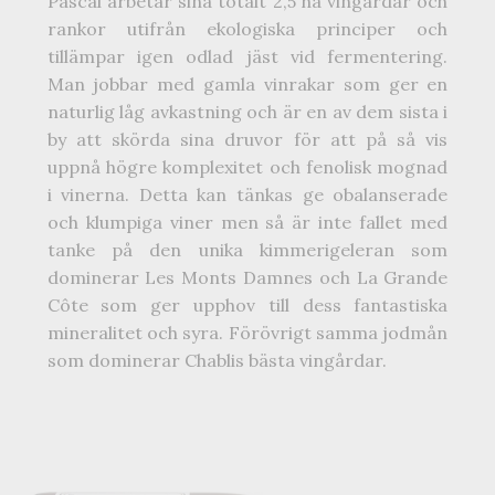
Pascal arbetar sina totalt 2,5 ha vingårdar och
rankor utifrån ekologiska principer och
tillämpar igen odlad jäst vid fermentering.
Man jobbar med gamla vinrakar som ger en
naturlig låg avkastning och är en av dem sista i
by att skörda sina druvor för att på så vis
uppnå högre komplexitet och fenolisk mognad
i vinerna. Detta kan tänkas ge obalanserade
och klumpiga viner men så är inte fallet med
tanke på den unika kimmerigeleran som
dominerar Les Monts Damnes och La Grande
Côte som ger upphov till dess fantastiska
mineralitet och syra. Förövrigt samma jodmån
som dominerar Chablis bästa vingårdar.