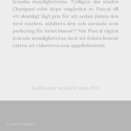
franska myndigheterna. Tydligen ska staden
Chavignol velat köpa vingården av Pascal till
ett skamligt lågt pris för att sedan jämna den
med marken, asfaltera den och använda som
parkering för turist bussar!? När Pascal vägrat
svarade myndigheterna med att frånta honom
rätten att etikettera som appellationsvin.
Ladda ner artikeln som PDF
CLIMAT WINES