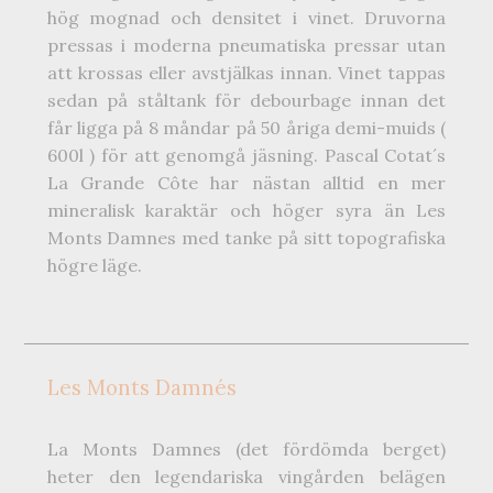
hög mognad och densitet i vinet. Druvorna
pressas i moderna pneumatiska pressar utan
att krossas eller avstjälkas innan. Vinet tappas
sedan på ståltank för debourbage innan det
får ligga på 8 måndar på 50 åriga demi-muids (
600l ) för att genomgå jäsning. Pascal Cotat´s
La Grande Côte har nästan alltid en mer
mineralisk karaktär och höger syra än Les
Monts Damnes med tanke på sitt topografiska
högre läge.
Les Monts Damnés
La Monts Damnes (det fördömda berget)
heter den legendariska vingården belägen