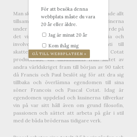
För att besöka denna
Man skördade gemensamt samt vinifierade allt
webbplats måste du vara
tillsammans men dock buteljerades vinerna
20 år eller äldre.
under enskilda etiketter. Varför man gjorde på
Jag är minst 20 år
det viset är en omdiskuterad historia och
involverar allt från fransk byråkrati till
Kom ihåg mig
skattefrågor mm. Bröderna Cotat
producerade vin tillsammans från slutet av
andra världskriget fram till början av 90 talet
då Francis och Paul beslöt sig för att dra sig
tillbaka och överlämna egendomen till sina
söner Francois och Pascal Cotat. Idag är
egendomen uppdelad och kusinerna tillverkar
vin på var sitt håll även om grund filosofin,
passionen och sättet att arbeta på går i stil
med de båda brödernas tidigare verk.