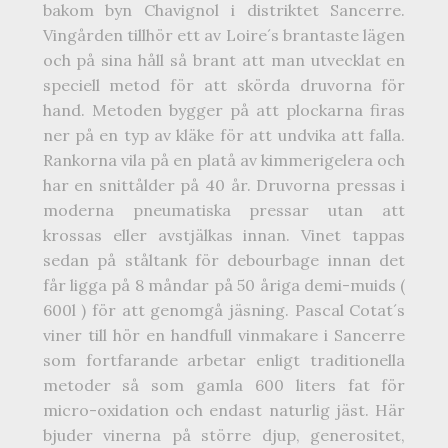
bakom byn Chavignol i distriktet Sancerre.
Vingården tillhör ett av Loire´s brantaste lägen
och på sina håll så brant att man utvecklat en
speciell metod för att skörda druvorna för
hand. Metoden bygger på att plockarna firas
ner på en typ av kläke för att undvika att falla.
Rankorna vila på en platå av kimmerigelera och
har en snittålder på 40 år. Druvorna pressas i
moderna pneumatiska pressar utan att
krossas eller avstjälkas innan. Vinet tappas
sedan på ståltank för debourbage innan det
får ligga på 8 måndar på 50 åriga demi-muids (
600l ) för att genomgå jäsning. Pascal Cotat´s
viner till hör en handfull vinmakare i Sancerre
som fortfarande arbetar enligt traditionella
metoder så som gamla 600 liters fat för
micro-oxidation och endast naturlig jäst. Här
bjuder vinerna på större djup, generositet,