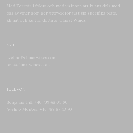
Med Terroir i fokus och med visionen att kunna dela med
oss av viner som ger uttryck för just sin specifika plats,
klimat och kultur, detta är Climat Wines.
MAIL
avelino@climatwines.com
ben@climatwines.com
TELEFON
Benjamin Hill: +46 739 48 05 66
Avelino Montes: +46 768 67 43 70