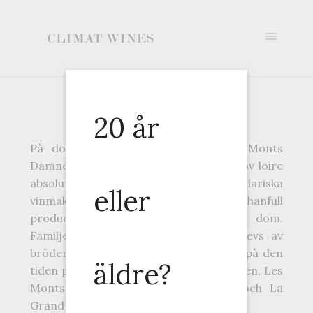
Pascal Cotat
Chavignol
20 år
På dom branta slutnigarna av Les Monts
Damnes i Chavignol hittar man några av loire
absolut bästa viner och legendariska
eller
vinmakare. Av en mer eller mindre hanfull
producenter är Pascal Cotat en av dom.
Familjen Cotat eller Cotat Fréres drevs av
bröderna Francis och Paul Cotat som på den
äldre?
tiden producerade vin från tre olika lägen, Les
Monts Damnes, Le Cul de Beaujeu och La
Grand Côte.